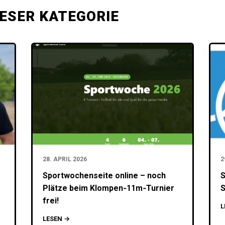
IESER KATEGORIE
28. APRIL 2026
2
Sportwochenseite online – noch
S
Plätze beim Klompen‑11m‑Turnier
S
frei!
L
LESEN →